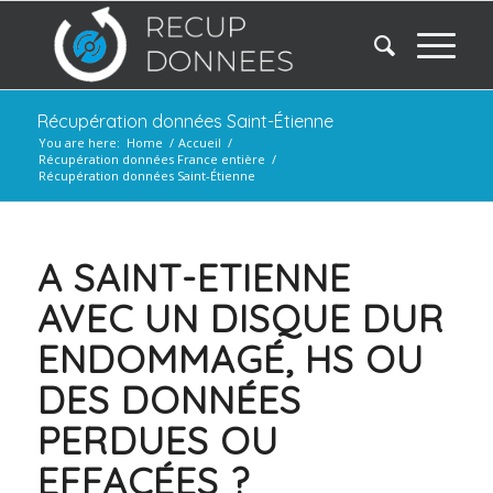
Récupération données Saint-Étienne
You are here:
Home
/
Accueil
/
Récupération données France entière
/
Récupération données Saint-Étienne
A SAINT-ETIENNE
AVEC UN DISQUE DUR
ENDOMMAGÉ, HS OU
DES DONNÉES
PERDUES OU
EFFACÉES ?