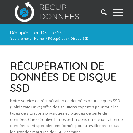
Récupération Disque SSD
You are here:
Home
/
Récupération Disque SSD
RÉCUPÉRATION DE
DONNÉES DE DISQUE
SSD
Notre service de récupération de données pour disques SSD
(Solid State Drive) offre des solutions expertes pour tous les
types de situations physiques et logiques de perte de
données. Chez Creative IT, nos techniciens en récupération de
données sont spécialement formés pour travailler avec tous
les grandes marques de SSD y compris :