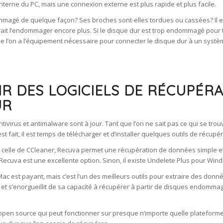
terne du PC, mais une connexion externe est plus rapide et plus facile.
ndommagé de quelque façon? Ses broches sont-elles tordues ou cassées? Il 
urrait l’endommager encore plus. Si le disque dur est trop endommagé pour
t que l’on a l’équipement nécessaire pour connecter le disque dur à un systè
IR DES LOGICIELS DE RÉCUPÉR
UR
ntivirus et antimalware sont à jour. Tant que l’on ne sait pas ce qui se tro
t fait, il est temps de télécharger et d’installer quelques outils de récup
celle de CCleaner, Recuva permet une récupération de données simple et fac
Recuva est une excellente option. Sinon, il existe Undelete Plus pour Win
r Mac est payant, mais c’est l’un des meilleurs outils pour extraire des don
ns, et s’enorgueillit de sa capacité à récupérer à partir de disques endom
ire open source qui peut fonctionner sur presque n’importe quelle plateforme 