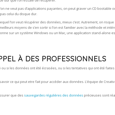
que dur que l’on essaie de récupérer.
 l’on ne veut pas d’applications payantes, on peut graver un CD bootable o
 pas celui du disque dur.
ur lequel l’on veut récupérer des données, mieux c’est. Autrement, on ris
illeurs moyens de s’en sortir si l’on est familier avec la méthode et intéres
nctionne sur un système Windows ou un Mac, une application stand-alone est
APPEL À DES PROFESSIONNELS
ou si les données ont été écrasées, ou si les tentatives qui ont été faites
savoir ce qui peut etre fait pour accéder aux données. L’équipe de Creativ
’assurer que des
sauvegardes régulières des données
précieuses sont réal