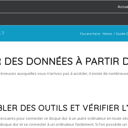
Accue
 ?
You are here:
Home
/
Guide D
DES DONNÉES À PARTIR D
ieuses auxquelles vous n’arrivez pas à accéder, il existe de nombreuses
LER DES OUTILS ET VÉRIFIER 
écessaires pour connecter ce disque dur à un autre ordinateur en toute sécu
 disque dur et se connecter à un ordinateur facilement. Si l’on possède un 