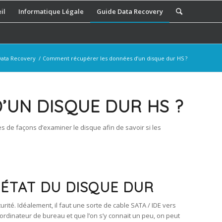
il
Informatique Légale
Guide Data Recovery
ata Recovery
/
Comment récupérer les données d’un disque dur HS ?
’UN DISQUE DUR HS ?
 de façons d’examiner le disque afin de savoir si les
L’ÉTAT DU DISQUE DUR
rité. Idéalement, il faut une sorte de cable SATA / IDE vers
ordinateur de bureau et que l’on s’y connait un peu, on peut