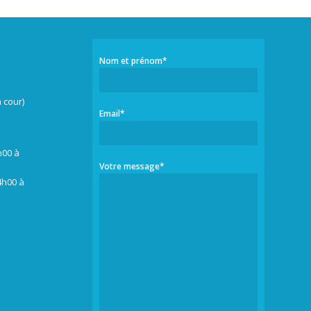
Nom et prénom*
 cour)
Email*
r
h00 à
Votre message*
4h00 à