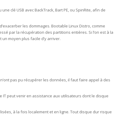
u une clé USB avec BackTrack, Bart PE, ou SpinRite, afin de
que d’exacerber les dommages. Bootable Linux Distro, comme
sé par la récupération des partitions entières. Si l’on est à la
 un moyen plus facile d’y arriver.
 n’ont pas pu récupérer les données, il faut faire appel à des
e IT peut venir en assistance aux utilisateurs dont le disque
isées, à la fois localement et en ligne. Tout disque dur risque