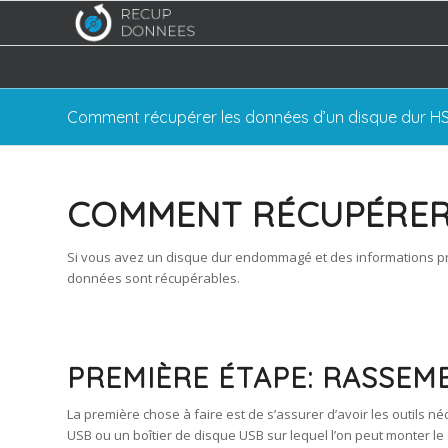
Comment récupérer les données d’un disque dur HS
COMMENT RÉCUPÉRER 
Si vous avez un disque dur endommagé et des informations préc
données sont récupérables.
PREMIÈRE ÉTAPE: RASSEMB
La première chose à faire est de s’assurer d’avoir les outils n
USB ou un boîtier de disque USB sur lequel l’on peut monter le