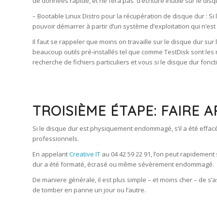
de données rapide, et ne fera pas d’écriture inutile sur le dis
– Bootable Linux Distro pour la récupération de disque dur : Si
pouvoir démarrer à partir d’un système d’exploitation qui n’est
Il faut se rappeler que moins on travaille sur le disque dur s
beaucoup outils pré-installés tel que comme TestDisk sont les me
recherche de fichiers particuliers et vous si le disque dur fo
TROISIÈME ÉTAPE: FAIRE 
Si le disque dur est physiquement endommagé, s’il a été effacé 
professionnels.
En appelant
Creative IT
au 04 42 59 22 91, l’on peut rapidement 
dur a été formaté, écrasé ou même sévèrement endommagé.
De maniere générale, il est plus simple – et moins cher – de s
de tomber en panne un jour ou l’autre.