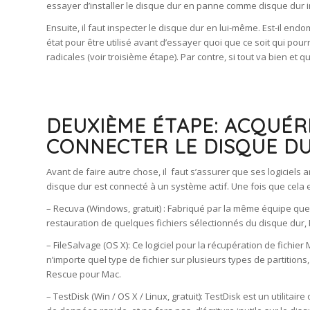
essayer d’installer le disque dur en panne comme disque dur in
Ensuite, il faut inspecter le disque dur en lui-même. Est-il e
état pour être utilisé avant d’essayer quoi que ce soit qui po
radicales (voir troisième étape). Par contre, si tout va bien e
DEUXIÈME ÉTAPE: ACQUÉR
CONNECTER LE DISQUE D
Avant de faire autre chose, il faut s’assurer que ses logiciels a
disque dur est connecté à un système actif. Une fois que cela es
– Recuva (Windows, gratuit) : Fabriqué par la même équipe que 
restauration de quelques fichiers sélectionnés du disque dur, 
– FileSalvage (OS X): Ce logiciel pour la récupération de fichie
n’importe quel type de fichier sur plusieurs types de partitio
Rescue pour Mac.
– TestDisk (Win / OS X / Linux, gratuit): TestDisk est un utilita