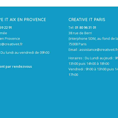
VE IT AIX EN PROVENCE
CREATIVE IT PARIS
59 22 91
Tel:
01 80 96 31 01
rmée
38 rue de Berri
 en Provence
(Interphone SDM, au fond de la
o@creativeit.fr
75008 Paris
Email :
assistance@creativeit.f
: Du lundi au vendredi de 09h00
Horaires : Du Lundi au Jeudi : 9
13h00 puis 14h00 à 18h00
nt par rendezvous
Vendredi : 9h00 à 13h00 puis 1
17h00