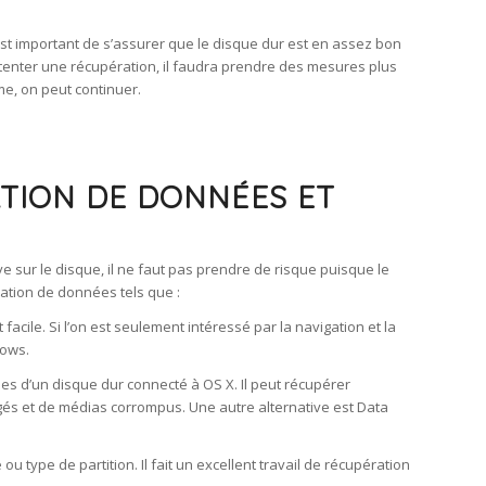
est important de s’assurer que le disque dur est en assez bon
 tenter une récupération, il faudra prendre des mesures plus
me, on peut continuer.
ATION DE DONNÉES ET
uve sur le disque, il ne faut pas prendre de risque puisque le
ération de données tels que :
ile. Si l’on est seulement intéressé par la navigation et la
dows.
nées d’un disque dur connecté à OS X. Il peut récupérer
magés et de médias corrompus. Une autre alternative est Data
ou type de partition. Il fait un excellent travail de récupération